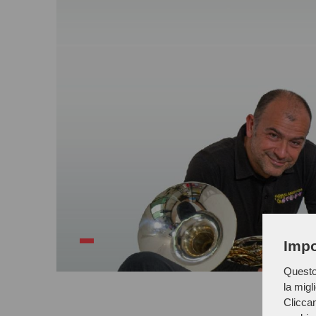
Impo
Questo 
la migl
Cliccan