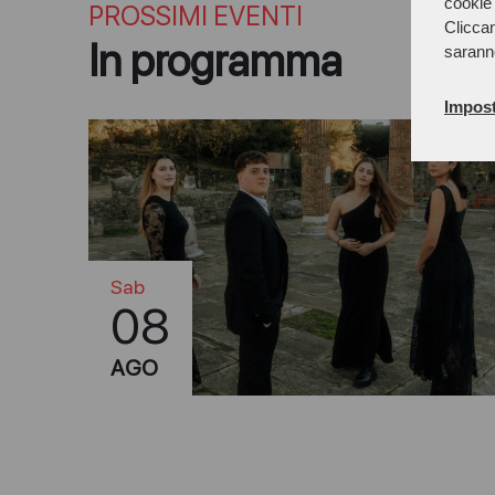
cookie 
PROSSIMI EVENTI
Cliccan
In programma
sarann
Impost
Sab
08
AGO