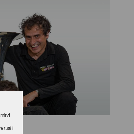
rnirvi
 tutti i