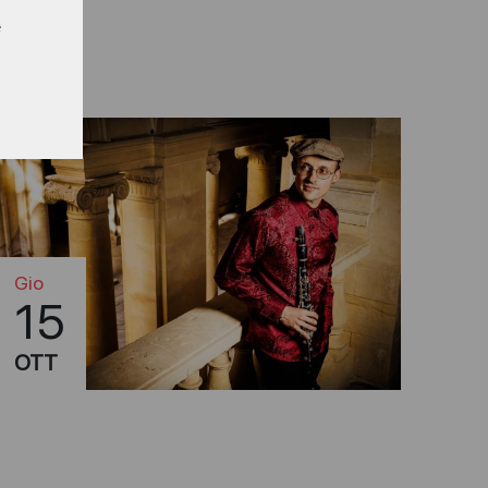
e
Gio
15
OTT