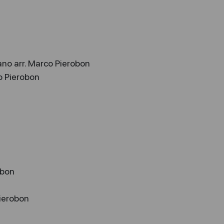
ano arr. Marco Pierobon
o Pierobon
obon
Pierobon